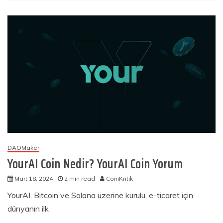
DAOMaker
YourAI Coin Nedir? YourAI Coin Yorum
Mart 18, 2024
2 min read
CoinKritik
YourAI, Bitcoin ve Solana üzerine kurulu, e-ticaret için
dünyanın ilk