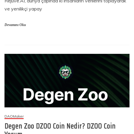
Rejuve.AI, dünya çapında ki insanların verilerini toplayarak
ve yenilikçi yapay
Devamını Oku
DAOMaker
Degen Zoo DZOO Coin Nedir? DZOO Coin