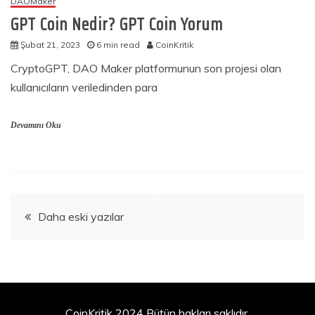
DAOMaker
GPT Coin Nedir? GPT Coin Yorum
Şubat 21, 2023
6 min read
CoinKritik
CryptoGPT, DAO Maker platformunun son projesi olan
kullanıcıların veriledinden para
Devamını Oku
Yazı
Daha eski yazılar
gezinmesi
CoinKritik 2024 Bütün hakları saklıdır.