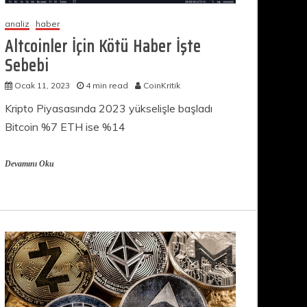
analiz
haber
Altcoinler İçin Kötü Haber İşte
Sebebi
Ocak 11, 2023
4 min read
CoinKritik
Kripto Piyasasında 2023 yükselişle başladı
Bitcoin %7 ETH ise %14
Devamını Oku