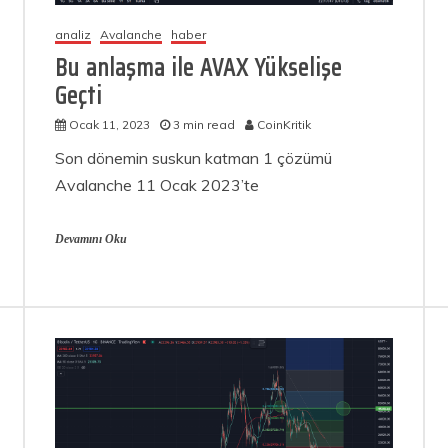
analiz
Avalanche
haber
Bu anlaşma ile AVAX Yükselişe
Geçti
Ocak 11, 2023
3 min read
CoinKritik
Son dönemin suskun katman 1 çözümü
Avalanche 11 Ocak 2023’te
Devamını Oku