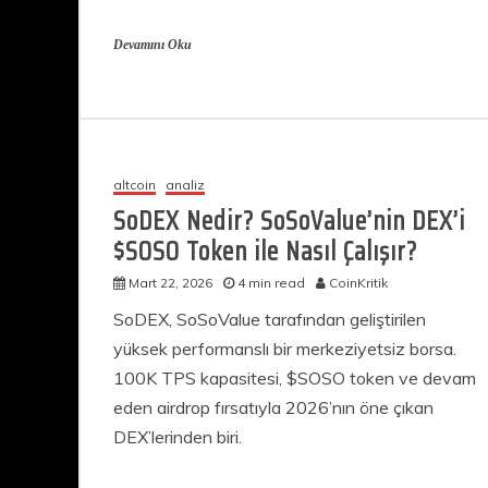
Devamını Oku
altcoin
analiz
SoDEX Nedir? SoSoValue’nin DEX’i
$SOSO Token ile Nasıl Çalışır?
Mart 22, 2026
4 min read
CoinKritik
SoDEX, SoSoValue tarafından geliştirilen
yüksek performanslı bir merkeziyetsiz borsa.
100K TPS kapasitesi, $SOSO token ve devam
eden airdrop fırsatıyla 2026’nın öne çıkan
DEX’lerinden biri.