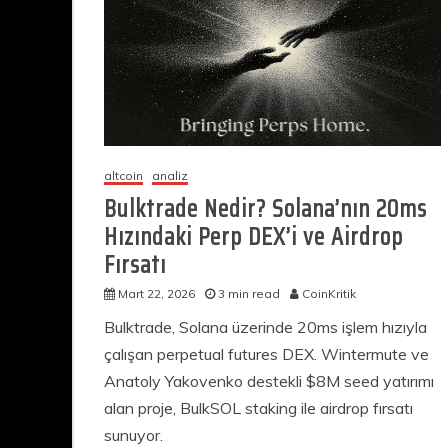
altcoin
analiz
Bulktrade Nedir? Solana’nın 20ms
Hızındaki Perp DEX’i ve Airdrop
Fırsatı
Mart 22, 2026
3 min read
CoinKritik
Bulktrade, Solana üzerinde 20ms işlem hızıyla
çalışan perpetual futures DEX. Wintermute ve
Anatoly Yakovenko destekli $8M seed yatırımı
alan proje, BulkSOL staking ile airdrop fırsatı
sunuyor.