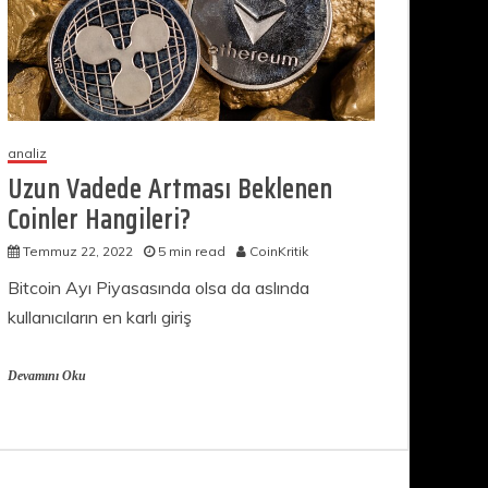
analiz
Uzun Vadede Artması Beklenen
Coinler Hangileri?
Temmuz 22, 2022
5 min read
CoinKritik
Bitcoin Ayı Piyasasında olsa da aslında
kullanıcıların en karlı giriş
Devamını Oku