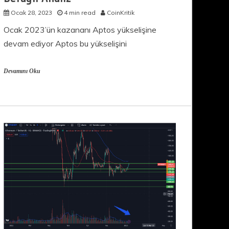
Ocak 28, 2023
4 min read
CoinKritik
Ocak 2023’ün kazananı Aptos yükselişine
devam ediyor Aptos bu yükselişini
Devamını Oku