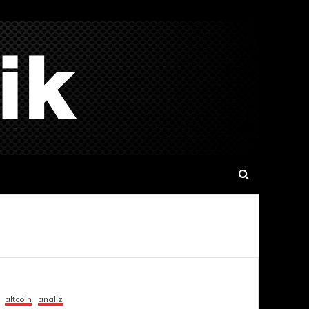
altcoin
analiz