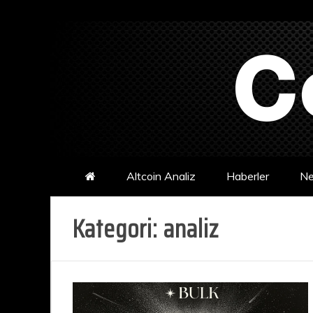
Skip
to
content
CoinKritik
Kripto Para, Bitcoin, Altcoin ve Blockchain Haberleri
Altcoin Analiz
Haberler
Ne
Kategori:
analiz