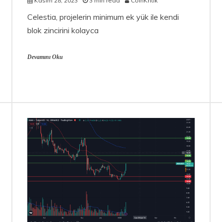
Kasım 28, 2023
3 min read
CoinKritik
Celestia, projelerin minimum ek yük ile kendi
blok zincirini kolayca
Devamını Oku