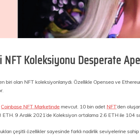
iği NFT Koleksiyonu Desperate Ap
 biri olan NFT koleksiyonlarıydı. Özellikle Opensea ve Ethereu
r.
e
Coinbase NFT Marketinde
mevcut. 10 bin adet
NFT
‘den oluşa
 ETH. 9 Aralık 2021’de Koleksiyon ortalama 2.6 ETH ile 104 satı
ukları çeşitli özellikler sayesinde farklı nadirlik seviyelerine sahi