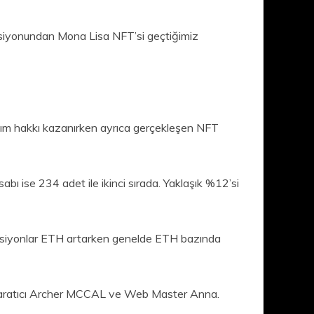
iyonundan Mona Lisa NFT’si geçtiğimiz
lım hakkı kazanırken ayrıca gerçekleşen NFT
ı ise 234 adet ile ikinci sırada. Yaklaşık %12’si
oleksiyonlar ETH artarken genelde ETH bazında
 Yaratıcı Archer MCCAL ve Web Master Anna.