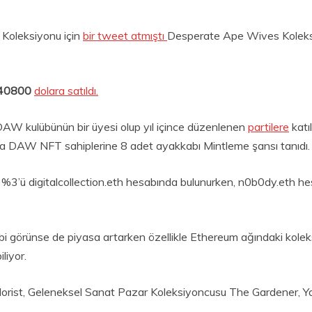
Koleksiyonu için
bir tweet atmıştı
Desperate Ape Wives Koleks
 40800
dolara satıldı.
AW kulübünün bir üyesi olup yıl içince düzenlenen
partilere
katı
afta DAW NFT sahiplerine 8 adet ayakkabı Mintleme şansı tanıdı.
’ü digitalcollection.eth hesabında bulunurken, n0b0dy.eth hesab
r gibi görünse de piyasa artarken özellikle Ethereum ağındaki k
liyor.
Florist, Geleneksel Sanat Pazar Koleksiyoncusu The Gardener,