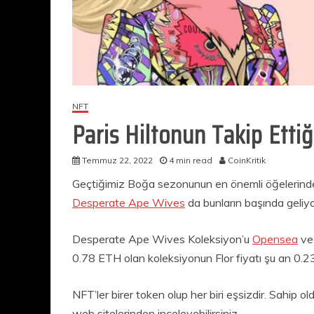
NFT
Paris Hiltonun Takip Ett
Temmuz 22, 2022
4 min read
CoinKritik
Geçtiğimiz Boğa sezonunun en önemli öğelerinden
Desperate Ape Wives
da bunların başında geliyo
Desperate Ape Wives Koleksiyon’u
Opensea
v
0.78 ETH olan koleksiyonun Flor fiyatı şu an 0.23
NFT’ler birer token olup her biri eşsizdir. Sahip old
web sitelerinden inceleyebilirsiniz.