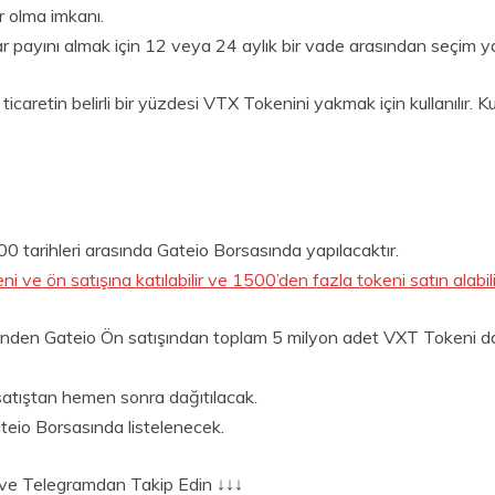
r olma imkanı.
ar payını almak için 12 veya 24 aylık bir vade arasından seçim 
caretin belirli bir yüzdesi VTX Tokenini yakmak için kullanılır. K
 tarihleri arasında Gateio Borsasında yapılacaktır.
ve ön satışına katılabilir ve 1500’den fazla tokeni satın alabilir
inden Gateio Ön satışından toplam 5 milyon adet VXT Tokeni da
satıştan hemen sonra dağıtılacak.
eio Borsasında listelenecek.
er ve Telegramdan Takip Edin ↓↓↓