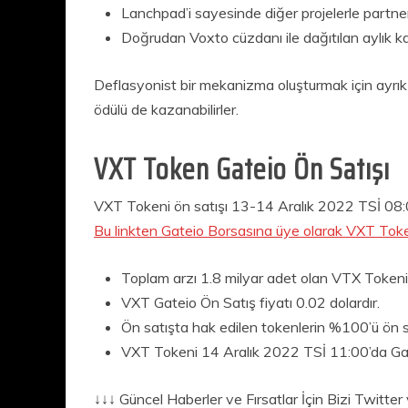
Lanchpad’i sayesinde diğer projelerle partne
Doğrudan Voxto cüzdanı ile dağıtılan aylık k
Deflasyonist bir mekanizma oluşturmak için ayrık ti
ödülü de kazanabilirler.
VXT Token Gateio Ön Satışı
VXT Tokeni ön satışı 13-14 Aralık 2022 TSİ 08:00
Bu linkten Gateio Borsasına üye olarak VXT Tokeni 
Toplam arzı 1.8 milyar adet olan VTX Token
VXT Gateio Ön Satış fiyatı 0.02 dolardır.
Ön satışta hak edilen tokenlerin %100’ü ön 
VXT Tokeni 14 Aralık 2022 TSİ 11:00’da Gat
↓↓↓ Güncel Haberler ve Fırsatlar İçin Bizi Twitt