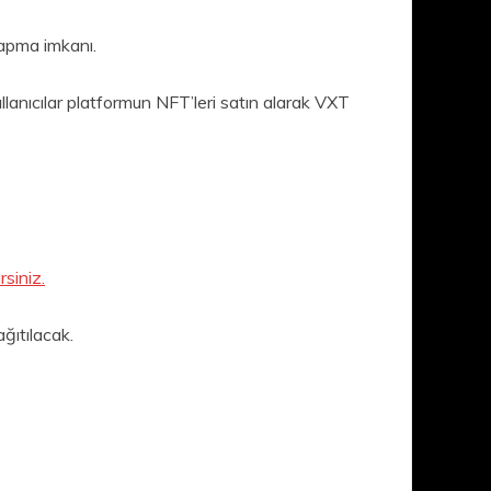
yapma imkanı.
ullanıcılar platformun NFT’leri satın alarak VXT
siniz.
ğıtılacak.