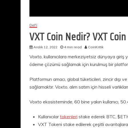
DeFi
VXT Coin Nedir? VXT Coin
Aralık 12, 2022
4 min read
CoinKritik
Voxto, kullanıcılara merkeziyetsiz dünyaya giriş yap
ödeme çözümü sağlamak için kurulmuş bir platformd
Platformun amacı, global tüketicileri, zincir dışı v
sağlamaktır. Voxto, alım satım için hisseli varlıkları
Voxto ekosisteminde, 60 bine yakın kullanıcı, 50.4
Kullanıcılar
tokenleri
stake ederek BTC, $ETH,
VXT Tokeni stake edilerek çeşitli avantajlara