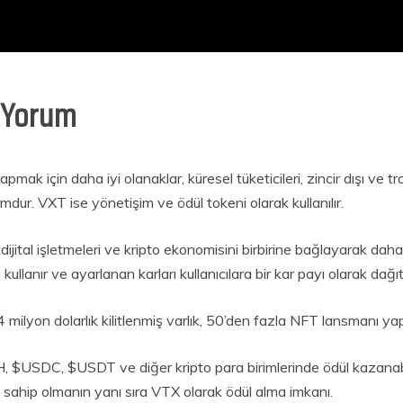
 Yorum
mak için daha iyi olanaklar, küresel tüketicileri, zincir dışı ve tra
ur. VXT ise yönetişim ve ödül tokeni olarak kullanılır.
e dijital işletmeleri ve kripto ekonomisini birbirine bağlayarak dah
 kullanır ve ayarlanan karları kullanıcılara bir kar payı olarak dağıtı
 milyon dolarlık kilitlenmiş varlık, 50’den fazla NFT lansmanı ya
 $USDC, $USDT ve diğer kripto para birimlerinde ödül kazanabi
 sahip olmanın yanı sıra VTX olarak ödül alma imkanı.