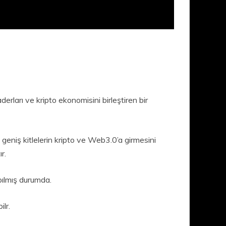
derları ve kripto ekonomisini birleştiren bir
a geniş kitlelerin kripto ve Web3.0’a girmesini
r.
pılmış durumda.
lr.