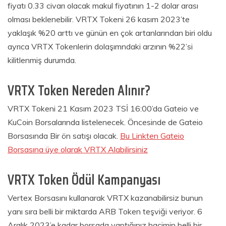
fiyatı 0.33 civarı olacak makul fiyatının 1-2 dolar arası
olması beklenebilir. VRTX Tokeni 26 kasım 2023’te
yaklaşık %20 arttı ve günün en çok artanlarından biri oldu
ayrıca VRTX Tokenlerin dolaşımndaki arzının %22’si
kilitlenmiş durumda.
VRTX Token Nereden Alınır?
VRTX Tokeni 21 Kasım 2023 TSİ 16:00’da Gateio ve
KuCoin Borsalarında listelenecek. Öncesinde de Gateio
Borsasında Bir ön satışı olacak.
Bu Linkten Gateio
Borsasına üye olarak VRTX Alabilirsiniz
VRTX Token Ödül Kampanyası
Vertex Borsasını kullanarak VRTX kazanabilirsiz bunun
yanı sıra belli bir miktarda ARB Token teşviği veriyor. 6
Aralık 2023’e kadar borsada yaptığınız hacimin belli bir