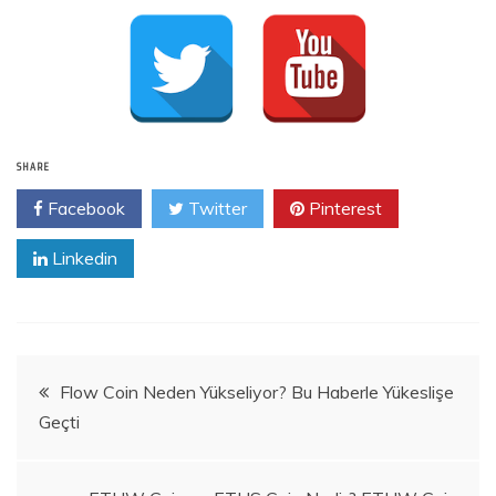
SHARE
Facebook
Twitter
Pinterest
Linkedin
Yazı
Flow Coin Neden Yükseliyor? Bu Haberle Yükeslişe
Geçti
gezinmesi