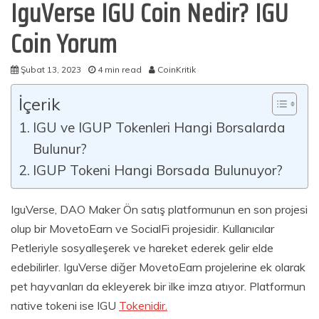
IguVerse IGU Coin Nedir? IGU
Coin Yorum
Şubat 13, 2023
4 min read
CoinKritik
İçerik
IGU ve IGUP Tokenleri Hangi Borsalarda
Bulunur?
IGUP Tokeni Hangi Borsada Bulunuyor?
IguVerse, DAO Maker Ön satış platformunun en son projesi
olup bir MovetoEarn ve SocialFi projesidir. Kullanıcılar
Petleriyle sosyalleşerek ve hareket ederek gelir elde
edebilirler. IguVerse diğer MovetoEarn projelerine ek olarak
pet hayvanları da ekleyerek bir ilke imza atıyor. Platformun
native tokeni ise IGU
Tokenidir.