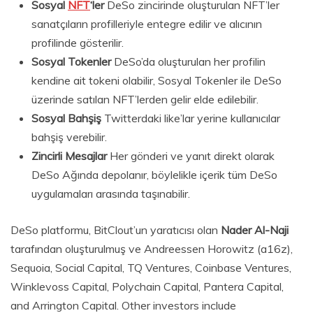
Sosyal
NFT
‘ler
DeSo zincirinde oluşturulan NFT’ler
sanatçıların profilleriyle entegre edilir ve alıcının
profilinde gösterilir.
Sosyal Tokenler
DeSo’da oluşturulan her profilin
kendine ait tokeni olabilir, Sosyal Tokenler ile DeSo
üzerinde satılan NFT’lerden gelir elde edilebilir.
Sosyal Bahşiş
Twitterdaki like’lar yerine kullanıcılar
bahşiş verebilir.
Zincirli Mesajlar
Her gönderi ve yanıt direkt olarak
DeSo Ağında depolanır, böylelikle içerik tüm DeSo
uygulamaları arasında taşınabilir.
DeSo platformu, BitClout’un yaratıcısı olan
Nader Al-Naji
tarafından oluşturulmuş ve Andreessen Horowitz (a16z),
Sequoia, Social Capital, TQ Ventures, Coinbase Ventures,
Winklevoss Capital, Polychain Capital, Pantera Capital,
and Arrington Capital. Other investors include