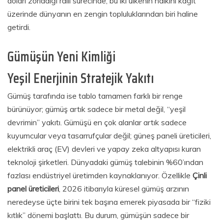
doları zorladığı ralli sürecinde, bu iki ülkenin halkını kağıt
üzerinde dünyanın en zengin topluluklarından biri haline
getirdi.
Gümüşün Yeni Kimliği
Yeşil Enerjinin Stratejik Yakıtı
Gümüş tarafında ise tablo tamamen farklı bir renge
bürünüyor; gümüş artık sadece bir metal değil, “yeşil
devrimin” yakıtı. Gümüşü en çok alanlar artık sadece
kuyumcular veya tasarrufçular değil; güneş paneli üreticileri,
elektrikli araç (EV) devleri ve yapay zeka altyapısı kuran
teknoloji şirketleri. Dünyadaki gümüş talebinin %60’ından
fazlası endüstriyel üretimden kaynaklanıyor. Özellikle
Çinli
panel üreticileri
, 2026 itibarıyla küresel gümüş arzının
neredeyse üçte birini tek başına emerek piyasada bir “fiziki
kıtlık” dönemi başlattı. Bu durum, gümüşün sadece bir