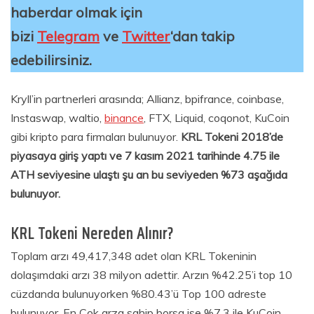
haberdar olmak için
bizi
Telegram
ve
Twitter
‘dan takip
edebilirsiniz.
Kryll’in partnerleri arasında; Allianz, bpifrance, coinbase,
Instaswap, waltio,
binance
, FTX, Liquid, coqonot, KuCoin
gibi kripto para firmaları bulunuyor.
KRL Tokeni 2018’de
piyasaya giriş yaptı ve 7 kasım 2021 tarihinde 4.75 ile
ATH seviyesine ulaştı şu an bu seviyeden %73 aşağıda
bulunuyor.
KRL Tokeni Nereden Alınır?
Toplam arzı 49,417,348 adet olan KRL Tokeninin
dolaşımdaki arzı 38 milyon adettir. Arzın %42.25’i top 10
cüzdanda bulunuyorken %80.43’ü Top 100 adreste
bulunuyor. En Çok arza sahip borsa ise %7.3 ile KuCoin.