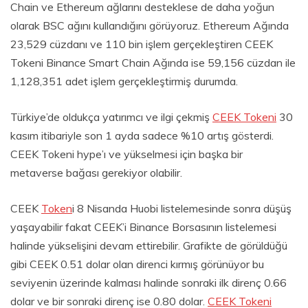
Chain ve Ethereum ağlarını desteklese de daha yoğun
olarak BSC ağını kullandığını görüyoruz. Ethereum Ağında
23,529 cüzdanı ve 110 bin işlem gerçekleştiren CEEK
Tokeni Binance Smart Chain Ağında ise 59,156 cüzdan ile
1,128,351 adet işlem gerçekleştirmiş durumda.
Türkiye’de oldukça yatırımcı ve ilgi çekmiş
CEEK Tokeni
30
kasım itibariyle son 1 ayda sadece %10 artış gösterdi.
CEEK Tokeni hype’ı ve yükselmesi için başka bir
metaverse bağası gerekiyor olabilir.
CEEK
Token
i 8 Nisanda Huobi listelemesinde sonra düşüş
yaşayabilir fakat CEEK’i Binance Borsasının listelemesi
halinde yükselişini devam ettirebilir. Grafikte de görüldüğü
gibi CEEK 0.51 dolar olan direnci kırmış görünüyor bu
seviyenin üzerinde kalması halinde sonraki ilk direnç 0.66
dolar ve bir sonraki direnç ise 0.80 dolar.
CEEK Tokeni