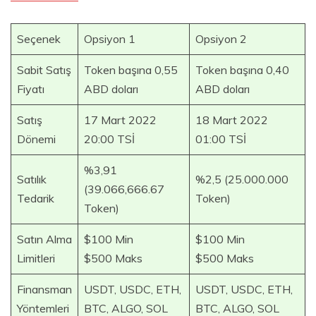
Seçenek
Opsiyon 1
Opsiyon 2
Sabit Satış
Token başına 0,55
Token başına 0,40
Fiyatı
ABD doları
ABD doları
Satış
17 Mart 2022
18 Mart 2022
Dönemi
20:00 TSİ
01:00 TSİ
%3,91
Satılık
%2,5 (25.000.000
(39.066,666.67
Tedarik
Token)
Token)
Satın Alma
$100 Min
$100 Min
Limitleri
$500 Maks
$500 Maks
Finansman
USDT, USDC, ETH,
USDT, USDC, ETH,
Yöntemleri
BTC, ALGO, SOL
BTC, ALGO, SOL