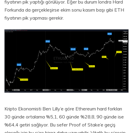
fiyatının pik yaptığı görülüyor. Eğer bu durum londra Hard
Forkunda da gerçekleşirse ekim sonu kasım başı gibi ETH
fiyatının pik yapması gerekir.
Kripto Ekonomisti Ben Lilly’e göre Ethereum hard forkları
30 günde ortalama %5,1, 60 günde %28,8, 90 günde ise
%64,4 getiri sağlıyor. Bu sefer Proof of Stake’e geçiş
olacağı için bu süre biraz daha uzayabilir. Vitalik bu sürecin