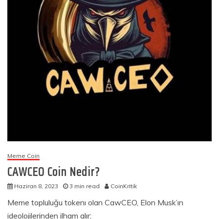
Meme Coin
CAWCEO Coin Nedir?
Haziran 8, 2023
3 min read
CoinKritik
Meme topluluğu tokenı olan CawCEO, Elon Musk’ın
ideolojilerinden ilham alır;