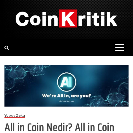
Skip
to
content
CoinKritik
Kripto Para, Bitcoin, Altcoin ve Blockchain Haberleri
Yapay Zeka
All in Coin Nedir? All in Coin