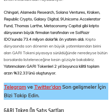
Chingari, Alameda Research, Solana Ventures, Kraken,
Republic Crypto, Galaxy Digital, 9Unicorns Accelerator
Fund, Thomas Larthe, Metaconomy Capital gibi kripto
dünyasının büyük firmaları tarafından ve SolRazr
IDO’sunda 73.4 milyon dolar’lık ön yatırım aldı.
Kripto
dünyasında son dönemin en büyük yatırımlarından birini
alan GARI Tokeni piyasaya sürüldüğünde neredeyse bütün
borsalarda listeleneceğine kesin gözüyle bakabiliriz.
Yatırımcıların GARI Tokenleri 2 yıl boyunca kilitli toplam
arzın %32.33’ünü oluşturuyor.
Telegram
ve
Twitter’dan
Son gelişmeler İçin
Bizi Takip Edin.
GARI Token Ön Satış Şartları