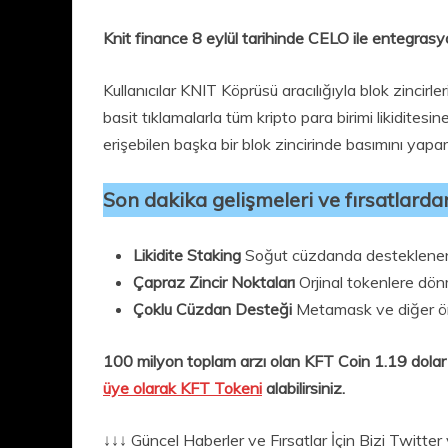
Knit finance 8 eylül tarihinde CELO ile entegrasy
Kullanıcılar KNIT Köprüsü aracılığıyla blok zincirler
basit tıklamalarla tüm kripto para birimi likiditesin
erişebilen başka bir blok zincirinde basımını yapar
Son dakika gelişmeleri ve fırsatlard
Likidite Staking
Soğut cüzdanda desteklenen DPo
Çapraz Zincir Noktaları
Orjinal tokenlere dön
Çoklu Cüzdan Desteği
Metamask ve diğer ön
100 milyon toplam arzı olan KFT Coin 1.19 dola
üye olarak KFT Tokeni
alabilirsiniz.
↓↓↓ Güncel Haberler ve Fırsatlar İçin Bizi Twitt