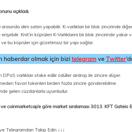
onunu açıkladı.
i arasında alım satım yapabilir. K-varlıkları bir blok zincirinde diğ
e erişebilir. Knit’in köprüleri K-Varlıklarını bir blok zincirinde yaka
 ve bu köprüler için gözetimsiz bir yapı sağlar.
an haberdar olmak için bizi
telegram
ve
Twitter
‘d
S varlıkları stake edilir ödüller airdrop ile zincire düşer.
meden favori tokenleri birden fazla zincire gönderebilme.
de gelen cüzdanlarla uyumludur.
r ve coinmarketcap’e göre market sıralaması 3013. KFT Gateio 
er ve Telegramdan Takip Edin ↓↓↓