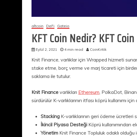
altcoin
DeFi
Gateio
KFT Coin Nedir? KFT Coin
Eylül 2, 2021
4 min read
CoinKritik
Knit Finance, varlıklar için Wrapped hizmeti sunan 
stake etme, borç verme ve marj ticareti için birden
saklama ile tutulur.
Knit Finance
varlıkları
Ethereum
, PolkaDot, Binan
sürdürülür K-varlıklarının itfası köprü kullanımı için 
Stacking
K-varlıklarının geri ödeme ücretleri sabi
İkincil Piyasa Desteği
Köprü kullanımından elde
Yönetim
Knit Finance Topluluk odaklı olduğu içi