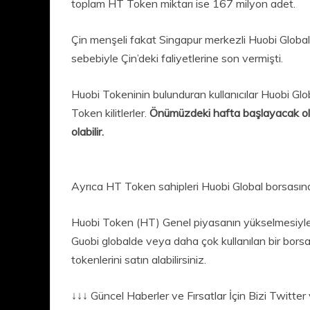
toplam HT Token miktarı ise 167 milyon adet.
Çin menşeli fakat Singapur merkezli Huobi Global
sebebiyle Çin’deki faliyetlerine son vermişti.
Huobi Tokeninin bulunduran kullanıcılar Huobi Glob
Token kilitlerler.
Önümüzdeki hafta başlayacak o
olabilir.
Ayrıca HT Token sahipleri Huobi Global borsasında 
Huobi Token (HT) Genel piyasanın yükselmesiyle ar
Guobi globalde veya daha çok kullanılan bir bors
tokenlerini satın alabilirsiniz.
↓↓↓ Güncel Haberler ve Fırsatlar İçin Bizi Twitt