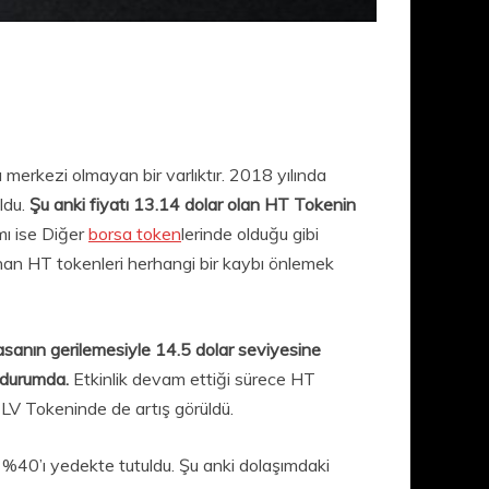
merkezi olmayan bir varlıktır. 2018 yılında
ldu.
Şu anki fiyatı 13.14 dolar olan HT Tokenin
mı ise Diğer
borsa token
lerinde olduğu gibi
ınan HT tokenleri herhangi bir kaybı önlemek
yasanın gerilemesiyle 14.5 dolar seviyesine
 durumda.
Etkinlik devam ettiği sürece HT
CLV Tokeninde de artış görüldü.
 %40’ı yedekte tutuldu. Şu anki dolaşımdaki