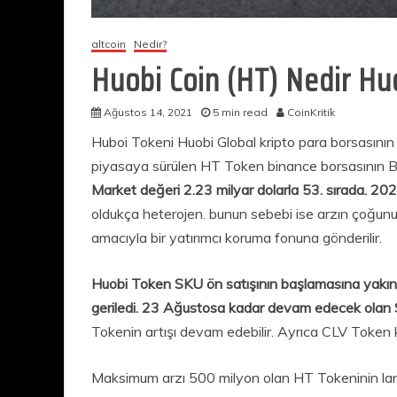
altcoin
Nedir?
Huobi Coin (HT) Nedir Hu
Ağustos 14, 2021
5 min read
CoinKritik
Huboi Tokeni Huobi Global kripto para borsasının
piyasaya sürülen HT Token binance borsasının B
Market değeri 2.23 milyar dolarla 53. sırada. 20
oldukça heterojen. bunun sebebi ise arzın çoğunu
amacıyla bir yatırımcı koruma fonuna gönderilir.
Huobi Token SKU ön satışının başlamasına yakın yü
geriledi. 23 Ağustosa kadar devam edecek olan 
Tokenin artışı devam edebilir. Ayrıca CLV Token k
Maksimum arzı 500 milyon olan HT Tokeninin lansm