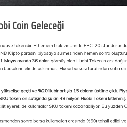
obi Coin Geleceği
 native tokenidir. Etheruem blok zincirinde ERC-20 standartında 
NB Kripto parasını piyasaya sürmesinden hemen sonra oluşturu
21 Mayıs ayında 36 dolar
ı görmüş olan Huobi Token’in arz dağılı
n borsaların elinde bulunması, Huobi borsası tarafından satın al
kselişe geçti ve %20’lik bir artışla 15 doların üstüne çıktı. Pi
SKU token ön satışında şu an 48 milyon Huobi Tokeni kitlenmiş
ilitleyerek de kullanıcılar SKU tokeni kazanabiliyor. Bu yüzden 
andan sonra borsa kullanıcıları arasında %60ı tahsil edildi ve