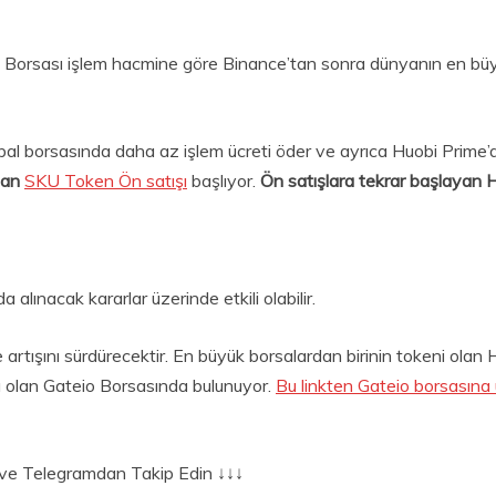
 Borsası işlem hacmine göre Binance’tan sonra dünyanın en büyük
al borsasında daha az işlem ücreti öder ve ayrıca Huobi Prime’dak
lan
SKU Token Ön satışı
başlıyor.
Ön satışlara tekrar başlayan H
alınacak kararlar üzerinde etkili olabilir.
tışını sürdürecektir. En büyük borsalardan birinin tokeni olan H
a olan Gateio Borsasında bulunuyor.
Bu linkten Gateio borsasına
er ve Telegramdan Takip Edin ↓↓↓