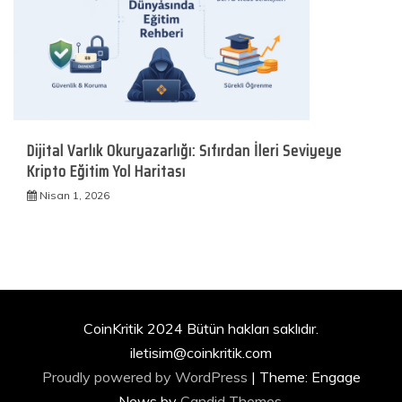
Dijital Varlık Okuryazarlığı: Sıfırdan İleri Seviyeye
Kripto Eğitim Yol Haritası
Nisan 1, 2026
CoinKritik 2024 Bütün hakları saklıdır.
iletisim@coinkritik.com
Proudly powered by WordPress
|
Theme: Engage
News by
Candid Themes
.