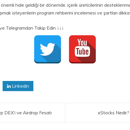
önemli hale geldiği bir dönemde, içerik üreticilerinin desteklenmes
apmak isteyenlerin program rehberini incelemesi ve şartları dikk
er ve Telegramdan Takip Edin ↓↓↓
Linkedin
 DEX’i ve Airdrop Fırsatı
xStocks Nedir?