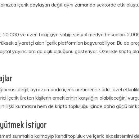
lnızca içerik paylaşan değil, aynı zamanda sektörde etki oluşturan
a; 10.000 ve üzeri takipçiye sahip sosyal medya hesapları, 2.000
yüksek ziyaretçi alan içerik platformları başvurabiliyor. Bu da p
tal yayıncılara da açık olduğunu gösteriyor. Özellikle kripto alanı
ajlar
aması değil; aynı zamanda içerik üreticilerine ödül, özel etkinli
dirici içerik üreten kişilerin emeklerinin karşılığını alabileceğini v
kın ilişki kurmasını hem de kripto topluluğu içinde daha güçlü bir 
üyütmek İstiyor
zmeti sunmakla kalmayıp kendi topluluk ve içerik ekosistemini d